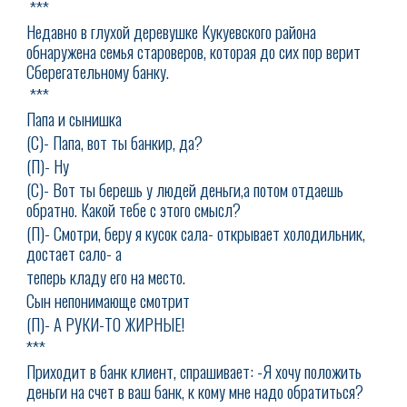
***
Недавно в глухой деревушке Кукуевского района
обнаружена семья староверов, которая до сих пор верит
Сберегательному банку.
***
Папа и сынишка
(С)- Папа, вот ты банкир, да?
(П)- Ну
(С)- Вот ты берешь у людей деньги,а потом отдаешь
обратно. Какой тебе с этого смысл?
(П)- Смотри, беру я кусок сала- открывает холодильник,
достает сало- а
теперь кладу его на место.
Сын непонимающе смотрит
(П)- А РУКИ-ТО ЖИРНЫЕ!
***
Приходит в банк клиент, спрашивает: -Я хочу положить
деньги на счет в ваш банк, к кому мне надо обратиться?