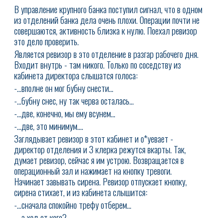
В управление крупного банка поступил сигнал, что в одном
из отделений банка дела очень плохи. Операции почти не
совершаются, активность близка к нулю. Поехал ревизор
это дело проверить.
Является ревизор в это отделение в разгар рабочего дня.
Входит внутрь - там никого. Только по соседству из
кабинета директора слышатся голоса:
-…вполне он мог бубну снести…
-…бубну снес, ну так черва осталась…
-…две, конечно, мы ему всунем…
-…две, это минимум….
Заглядывает ревизор в этот кабинет и о*уевает -
директор отделения и 3 клерка режутся вкарты. Так,
думает ревизор, сейчас я им устрою. Возвращается в
операционный зал и нажимает на кнопку тревоги.
Начинает завывать сирена. Ревизор отпускает кнопку,
сирена стихает, и из кабинета слышится:
-…сначала спокойно трефу отберем…
-…а ход от кого?