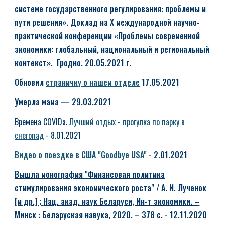
системе государственного регулирования: проблемы и
пути решения». Доклад на Х международной научно-
практической конференции «Проблемы современной
экономики: глобальный, национальный и региональный
контекст». Гродно. 20
.05.
2021 г.
Обновил
страничку о нашем отделе
17.05.2021
Умерла мама
— 29.03.2021
Времена COVIDа.
Лучший отдых - прогулка по парку в
снегопад
- 8.01.2021
Видео о поездке в США "
Goodbye USA"
-
2.01.2021
Вышла монография "Финансовая политика
стимулирования экономического роста" /
А. И. Лученок
[и др.] ;
Нац. акад. наук Беларуси, Ин-т экономики. –
Минск : Беларуская навука, 2020. – 378 с.
- 12.11.2020