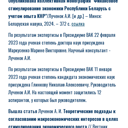
Опубликована коллективная монография "
Финансовое
стимулирование экономики Республики Беларусь с
учетом опыта КНР"
/Лученок А.И. [и др.] – Минск:
Беларуская навука, 2024. – 372 с.
ссылка
По результатам экспертизы в Президиуме ВАК 22 февраля
2023 года ученая степень доктора наук присуждена
Маркусенко Марине Викторовне. Научный консультант -
Лученок А.И.
По результатам экспертизы в Президиуме ВАК 11 января
2023 года ученая степень кандидата экономических наук
присуждена Глинкову Николаю Алексеевичу. Руководитель
Лученок А.И. На настоящий момент защитились 12
аспирантов, у которых был руководителем
.
В
ышла статья
Лученок А. И.
Теоретические подходы к
согласованию макроэкономических интересов в целях
стимулирования экономического роста
// Вестник