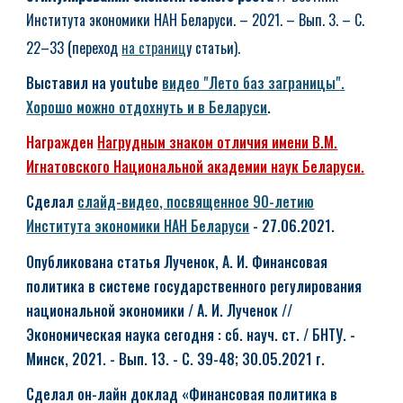
Института экономики НАН Беларуси. – 2021. – Вып. 3. – С.
(
22–33
переход
на страниц
у статьи
).
Выставил на youtube
видео "Лето баз заграницы".
Хорошо можно отдохнуть и в Беларуси
.
Награжден
Нагрудным знаком отличия имени В.М.
Игнатовского Национальной академии наук Беларуси.
Сделал
слайд-видео, посвященное 90-летию
Института экономики НАН Беларуси
- 27.06.2021.
Опубликована статья Лученок, А. И. Финансовая
политика в системе государственного регулирования
национальной экономики / А. И. Лученок //
Экономическая наука сегодня : сб. науч. ст. / БНТУ. -
Минск, 2021. - Вып. 13. - С. 39-48; 30.05.2021 г.
Сделал он-лайн доклад
«Финансовая политика в