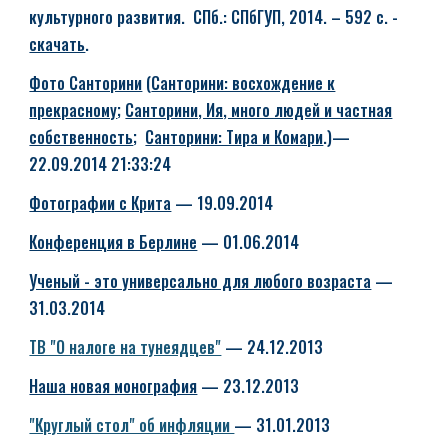
культурного развития. СПб.: СПбГУП, 2014. – 592 с. -
скачать
.
Фото Санторини
(
Санторини: восхождение к
прекрасному
;
Санторини, Ия, много людей и частная
собственность
;
Санторини: Тира и Комари
.)—
22.09.2014 21:33:24
Фотографии с Крита
— 19.09.2014
Конференция в Берлине
— 01.06.2014
Ученый - это универсально для любого возраста
—
31.03.2014
ТВ "О налоге на тунеядцев"
— 24.12.2013
Наша новая монография
— 23.12.2013
"Круглый стол" об инфляции
— 31.01.2013