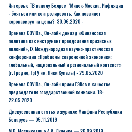
Интервью ТВ каналу Белрос "Минск-Москва. Инфляция
- бояться или контролировать. Как повлияет
коронавирус на цены? 30.06.2020 -
Времена COVIDа.
Он-лайн доклад «Финансовая
политика как инструмент преодоления кризисных
явлений», IХ Международная научно-практическая
конференция «Проблемы современной экономики:
глобальный, национальный и региональный контекст»
(г. Гродно, ГрГУ им. Янки Купалы) - 29.05.2020
Времена COVIDа.
Он-лайн п
рием ГЭКов в качестве
председателя государственной комиссии. 18-
22.05.2020
Дискуссионная статья в журнале Минфина Республики
Беларусь
— 05.11.2019
М.В. Мясникович о А.И. Лученке
— 26.09.2019