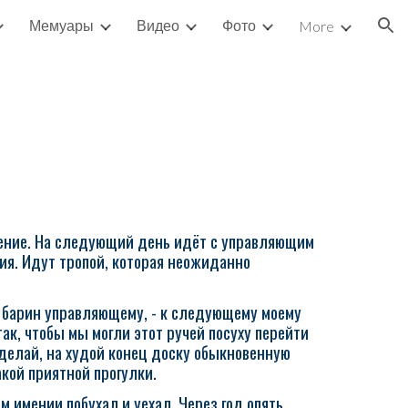
Мемуары
Видео
Фото
More
ion
мение. На следующий день идёт с управляющим
ия. Идут тропой, которая неожиданно
ит барин управляющему, - к следующему моему
ак, чтобы мы могли этот ручей посуху перейти
сделай, на худой конец доску обыкновенную
такой приятной прогулки.
м имении побухал и уехал. Через год опять