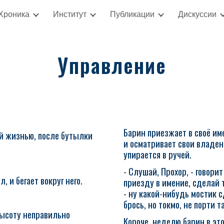
Хроника
Институт
Публикации
Дискуссии
ip to main content
Skip to navigat
Управление
Барин приезжает в своё и
ей жизнью, после бутылки
и осматривает свои владен
упирается в ручей.
- Слушай, Прохор, - говор
 и бегает вокруг него.
приезду в имение, сделай т
- ну какой-нибудь мостик 
брось, но токмо, не порти 
высоту неправильно
Короче, неделю барин в это