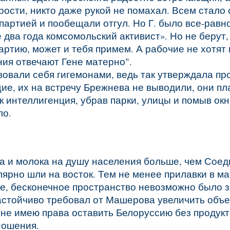
ости, никто даже рукой не помахал. Всем стало 
артией и пообещали отгул. Но Г. было все-равн
е два года комсомольский активист». Но не берут,
артию, может и тебя примем. А рабочие не хотят
ния отвечают Гене матерно".
овали себя гигемонами, ведь так утверждала пр
е, их на встречу Брежнева не выводили, они пл
к интеллигенция, убрав парки, улицы и помыв окн
ло.
са и молока на душу населения больше, чем Со
ярно шли на восток. Тем не менее прилавки в ма
ое, бесконечное пространство невозможно было 
астойчиво требовал от Машерова увеличить объ
я не имею права оставить Белоруссию без продукт
ношения.