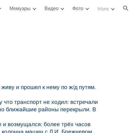
Мемуары
Видео
Фото
More
ion
живу и прошел к нему по ж/д путям.
у что транспорт не ходил: встречали
одно ближайшие районы перекрыли. В
е и возмущался: более трёх часов
а колонна машин с Л.И. Брежневом