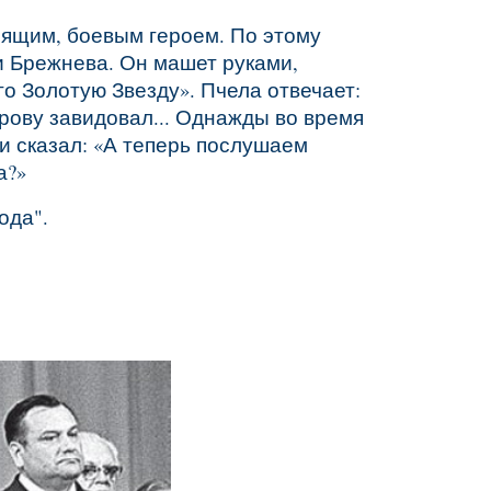
оящим, боевым героем. По этому
и Брежнева. Он машет руками,
го Золотую Звезду». Пчела отвечает:
рову завидовал... Однажды во время
и сказал: «А теперь послушаем
а?»
ода".