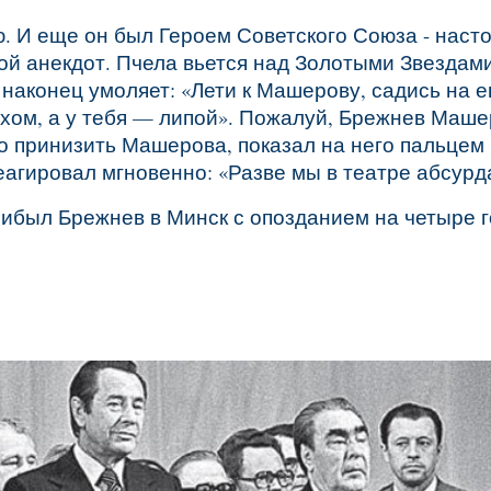
 И еще он был Героем Советского Союза - наст
кой анекдот. Пчела вьется над Золотыми Звездам
 наконец умоляет: «Лети к Машерову, садись на е
охом, а у тебя — липой». Пожалуй, Брежнев Маше
о принизить Машерова, показал на него пальцем 
агировал мгновенно: «Разве мы в театре абсурд
ибыл Брежнев в Минск с опозданием на четыре г