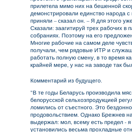
прилетела мимо них на бешенной скор
демонстрировали единство народа с п
приняли – сказал он. – Я для этого уж
Сказали: заагитируй трех рабочих в п
собраниях. Поэтому на его предложе
Многие рабочие на самом деле чувств
получали, чем рядовые ИТР и служащи
работать полную смену, в то время ка
крайней мере, у нас на заводе так бы
Комментарий из будущего.
"
В те годы Беларусь производила мя
белорусской сельхозпродукцией регул
ломились от съестного. Это бездонн
продовольствием. Однако Брежнев н
выдержал: мол, всему есть предел - 
установились весьма прохладные от