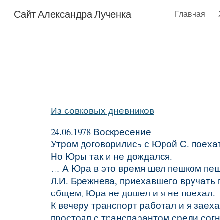
Сайт Александра Лученка
Главная
Sk
Из совковых дневников
24.06.1978 Воскресение
Утром договорились с Юрой С. поехат
Но Юры так и не дождался.
… А Юра в это время шел пешком пешк
Л.И. Брежнева, приехавшего вручать 
общем, Юра не дошел и я не поехал.
К вечеру транспорт работал и я заеха
простоял с транспарантом среди сог