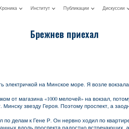
Хроника
Институт
Публикации
Дискуссии
ip to main content
Skip to navigat
Брежнев приехал
ь электричкой на Минское море. Я возле вокзала 
ом от магазина «1000 мелочей» на вокзал, потом
г. Минску звезду Героя. Поэтому проспект, а за
л по делам к Гене Р. Он нервно ходил по квартир
нанных вдоль проспекта радостно встречающих, 