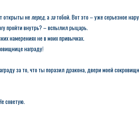
ут открыты не
перед
, а
за
тобой. Вот это – уже серьезное нар
могу пройти внутрь? – вспылил рыцарь.
ских намерениях не в моих привычках.
кровищнице награду!
 награду за то, что ты поразил дракона, двери моей сокрови
Не советую.