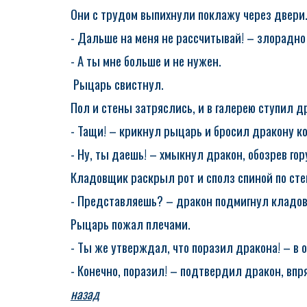
Они с трудом выпихнули поклажу через двери
- Дальше на меня не рассчитывай! – злорадно
- А ты мне больше и не нужен.
Рыцарь свистнул.
Пол и стены затряслись, и в галерею ступил д
- Тащи! – крикнул рыцарь и бросил дракону ко
- Ну, ты даешь! – хмыкнул дракон, обозрев гор
Кладовщик раскрыл рот и сполз спиной по сте
- Представляешь? – дракон подмигнул кладовщ
Рыцарь пожал плечами.
- Ты же утверждал, что поразил дракона! – в
- Конечно, поразил! – подтвердил дракон, впр
назад