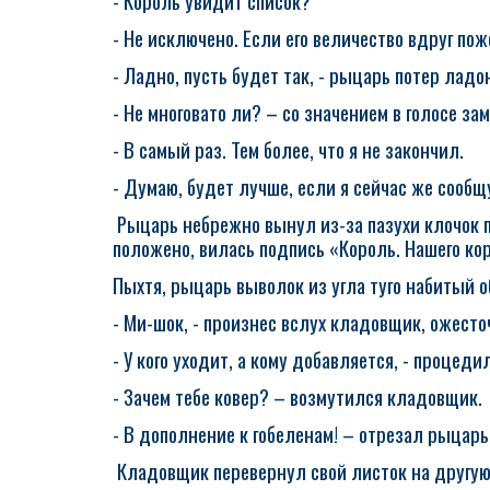
- Король увидит список?
- Не исключено. Если его величество вдруг пож
- Ладно, пусть будет так, - рыцарь потер ладони
- Не многовато ли? – со значением в голосе з
- В самый раз. Тем более, что я не закончил.
- Думаю, будет лучше, если я сейчас же сообщ
Рыцарь небрежно вынул из-за пазухи клочок п
положено, вилась подпись «Король. Нашего кор
Пыхтя, рыцарь выволок из угла туго набитый 
- Ми-шок, - произнес вслух кладовщик, ожесто
- У кого уходит, а кому добавляется, - процед
- Зачем тебе ковер? – возмутился кладовщик.
- В дополнение к гобеленам! – отрезал рыцарь
Кладовщик перевернул свой листок на другую