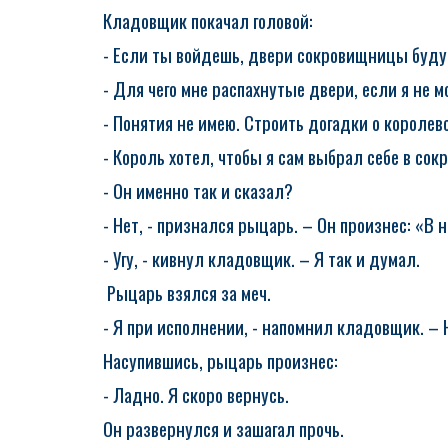
Кладовщик покачал головой:
- Если ты войдешь, двери сокровищницы буд
- Для чего мне распахнутые двери, если я не 
- Понятия не имею. Строить догадки о королев
- Король хотел, чтобы я сам выбрал себе в со
- Он именно так и сказал?
- Нет, - признался рыцарь. – Он произнес: «В
- Угу, - кивнул кладовщик. – Я так и думал.
Рыцарь взялся за меч.
- Я при исполнении, - напомнил кладовщик. – 
Насупившись, рыцарь произнес:
- Ладно. Я скоро вернусь.
Он развернулся и зашагал прочь.