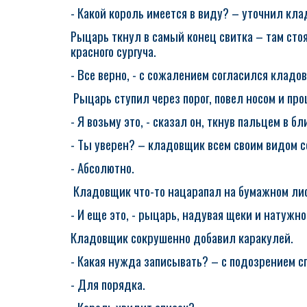
- Какой король имеется в виду? – уточнил кл
Рыцарь ткнул в самый конец свитка – там стоя
красного сургуча.
- Все верно, - с сожалением согласился кладо
Рыцарь ступил через порог, повел носом и про
- Я возьму это, - сказал он, ткнув пальцем в 
- Ты уверен? – кладовщик всем своим видом с
- Абсолютно.
Кладовщик что-то нацарапал на бумажном лис
- И еще это, - рыцарь, надувая щеки и натужно
Кладовщик сокрушенно добавил каракулей.
- Какая нужда записывать? – с подозрением с
- Для порядка.