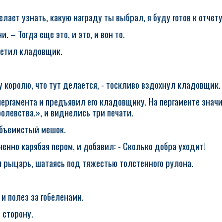
елает узнать, какую награду ты выбрал, я буду готов к отчету
. – Тогда еще это, и это, и вон то.
аметил кладовщик.
у королю, что тут делается, - тоскливо вздохнул кладовщик.
ергамента и предъявил его кладовщику. На пергаменте значи
олевства.», и виднелись три печати.
объемистый мешок.
ченно карябая пером, и добавил: - Сколько добра уходит!
ил рыцарь, шатаясь под тяжестью толстенного рулона.
 и полез за гобеленами.
 сторону.