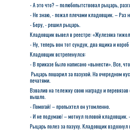
- А это что? – полюбопытствовал рыцарь, раз
- Не знаю, - пожал плечами кладовщик. – Раз н
- Беру, - решил рыцарь.
Кладовщик вывел в реестре: «Жулезяка тижола
- Ну, теперь вон тот сундук, два ящика и короб
Кладовщик встрепенулся:
- В приказе было написано «вынести». Все, чт
Рыцарь пошарил за пазухой. На очередном кус
печатями.
Взвалив на тележку свою награду и перевязав 
вышло.
- Помогай! – пропыхтел он утомленно.
- И не подумаю! – мотнул головой кладовщик. 
Рыцарь полез за пазуху. Кладовщик вздохнул 