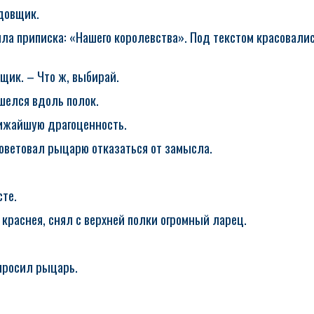
адовщик.
ла приписка: «Нашего королевства». Под текстом красовались
вщик. – Что ж, выбирай.
шелся вдоль полок.
ближайшую драгоценность.
оветовал рыцарю отказаться от замысла.
те.
 краснея, снял с верхней полки огромный ларец.
просил рыцарь.