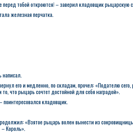
же перед тобой откроются! – заверил кладовщик рыцарскую с
тала железная перчатка.
ь написал.
ернул его и медленно, по складам, прочел: «Подателю сего
 то, что рыцарь сочтет достойной для себя наградой».
? – поинтересовался кладовщик.
продолжил: «Взятое рыцарь волен вынести из сокровищницы 
ь – Король».