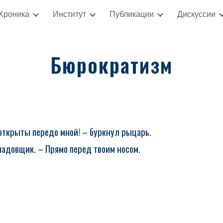
Хроника
Институт
Публикации
Дискуссии
ip to main content
Skip to navigat
Бюрократизм
 открыты передо мной! – буркнул рыцарь.
ладовщик. – Прямо перед твоим носом.