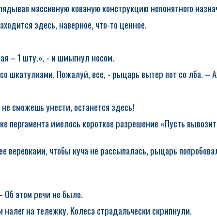
глядывая массивную кованую конструкцию непонятного назна
аходится здесь, наверное, что-то ценное.
я – 1 шту.», - и шмыгнул носом.
 со шкатулками. Пожалуй, все, - рыцарь вытер пот со лба. – А
о не сможешь унести, останется здесь!
ке пергамента имелось короткое разрешение «Пусть вывозит
ее веревками, чтобы куча не рассыпалась, рыцарь попробовал
– Об этом речи не было.
и налег на тележку. Колеса страдальчески скрипнули.