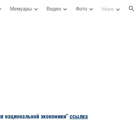
Мемуары
Видео
Фото
More
ion
ия национальной экономики"
ссылка