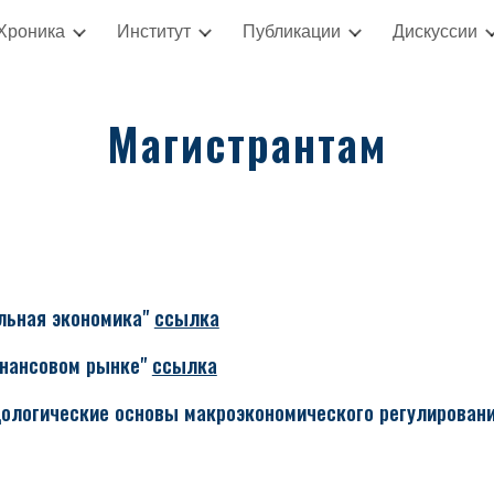
Хроника
Институт
Публикации
Дискуссии
ip to main content
Skip to navigat
Магистрантам
альная экономика"
ссылка
инансовом рынке"
ссылка
дологические основы макроэкономического регулирован